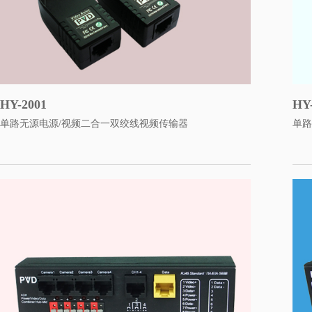
HY-2001
HY
单路无源电源/视频二合一双绞线视频传输器
单路