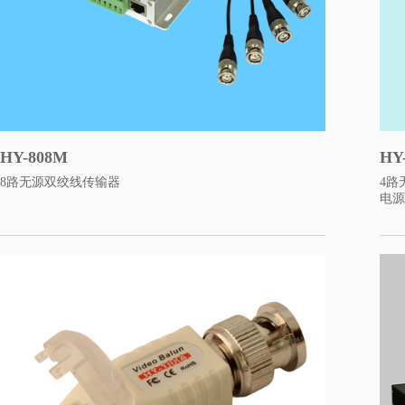
HY-808M
HY
8路无源双绞线传输器
4路
电源