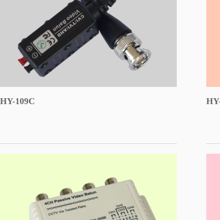
HY-109C
HY