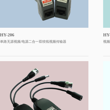
HY-206
HY
单路无源视频/电源二合一双绞线视频传输器
视频