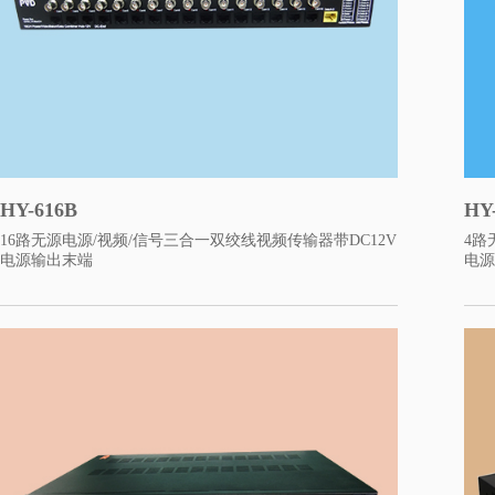
HY-616B
HY
16路无源电源/视频/信号三合一双绞线视频传输器带DC12V
4路
电源输出末端
电源