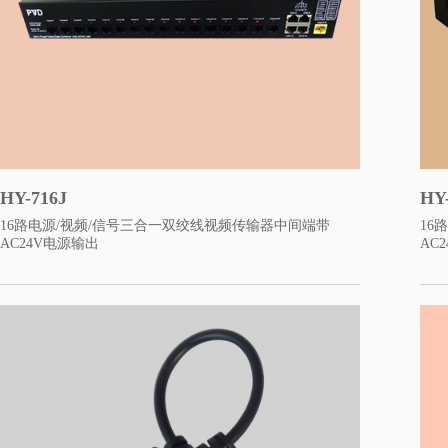
HY-716J
HY
16路电源/视频/信号三合一双绞线视频传输器中间端带
16
AC24V电源输出
AC