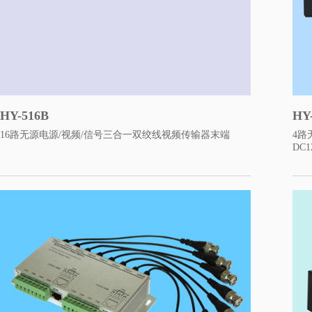
HY-516B
HY
16路无源电源/视频/信号三合一双绞线视频传输器末端
4路
DC