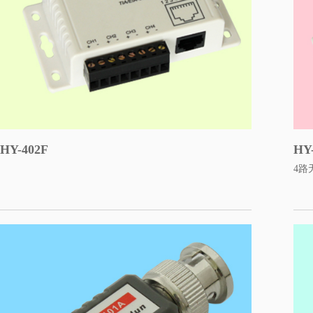
HY-402F
HY
4路